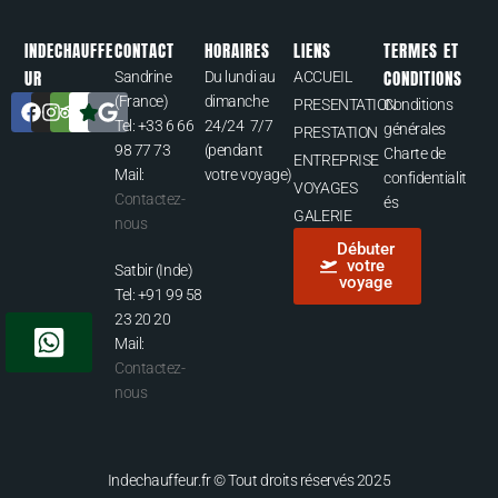
INDECHAUFFE
CONTACT
HORAIRES
LIENS
TERMES ET
UR
CONDITIONS
Sandrine
Du lundi au
ACCUEIL
(France)
dimanche
PRESENTATION
Conditions
Tel: +33 6 66
24/24 7/7
générales
PRESTATION
98 77 73
(pendant
Charte de
ENTREPRISE
Mail:
votre voyage)
confidentialit
VOYAGES
Contactez-
és
GALERIE
nous
Débuter
votre
Satbir (Inde)
voyage
Tel: +91 99 58
23 20 20
Mail:
Contactez-
nous
Indechauffeur.fr © Tout droits réservés 2025