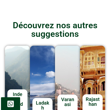
Découvrez nos autres
suggestions
Inde
du
Rajast
Varan
Ladak
Nord
han
asi
h