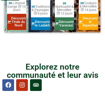
L'éternel
Couleurs
& Merveilles
Gange
10
Traditions
Spiritualité &
jours
14 jours
& Paysages
Merveilles
6 jours
12 jours
Découvrir
Découvrir
l'Inde du
Découvrir
Découvrir
le
Nord
le Ladakh
Varanasi
Rajasthan
Explorez notre
communauté et leur avis