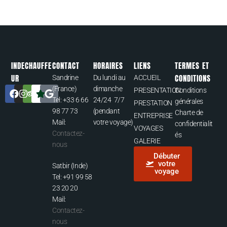
INDECHAUFFE
CONTACT
HORAIRES
LIENS
TERMES ET
UR
CONDITIONS
Sandrine
Du lundi au
ACCUEIL
(France)
dimanche
PRESENTATION
Conditions
Tel: +33 6 66
24/24 7/7
générales
PRESTATION
98 77 73
(pendant
Charte de
ENTREPRISE
Mail:
votre voyage)
confidentialit
VOYAGES
Contactez-
és
GALERIE
nous
Débuter
votre
Satbir (Inde)
voyage
Tel: +91 99 58
23 20 20
Mail:
Contactez-
nous