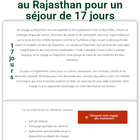
au Rajasthan pour un
séjour de 17 jours
Un voyage au Rajasthan est une expérience incroyablement riche et diversifiée, offrant un
mélange unique de culture, d’histoire, de nature et de spiritualité. Que vous soyez intéressé
par la visite de sites emblématiques comme le Taj Mahal à Agra ou par la découverte des
1
palais et temples anciens du Rajasthan, ce voyage au Rajasthan vous promet des paysages
7
magnifiques et des rencontres inoubliables. L’Inde a quelque chose à offrir à chaque
voyageur, et un voyage au Rajasthan vous plonge au cœur de ses traditions les plus
jo
vibrantes.
u
r
Le pays est également connu pour sa cuisine savoureuse, ses festivals colorés et sa
s
diversité culturelle. N’hésitez pas à me demander des conseils plus précis selon vos intérêts
ou la région que vous souhaitez explorer en Inde. Je serai ravi de vous aider à planifier votre
voyage ou à en apprendre davantage sur cette destination fascinante !
La location inclus les élements suivants:
Démarrer votre voyage
dès maintenant
wifi (en voiture)
nettoyage quotidien du véhicule
hydratation (une bouteille d’eau à
disposition au départ de chaque