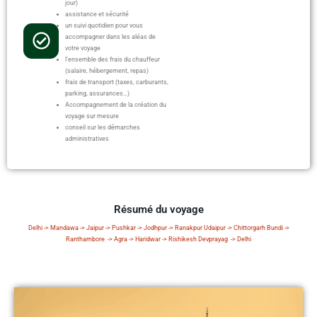
jour)
assistance et sécurité
un suivi quotidien pour vous
accompagner dans les aléas de
votre voyage
l’ensemble des frais du chauffeur
(salaire, hébergement, repas)
frais de transport (taxes, carburants,
parking, assurances…)
Accompagnement de la création du
voyage sur mesure
conseil sur les démarches
administratives
Résumé du voyage
Delhi -> Mandawa -> Jaipur -> Pushkar -> Jodhpur -> Ranakpur Udaipur -> Chittorgarh Bundi ->
Ranthambore -> Agra -> Haridwar -> Rishikesh Devprayag -> Delhi