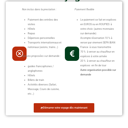
Non inclus dans la prestation :
Paiement flexible
Paiement des entrées des
Le paiement se fait en espèces
visites
en EUROS ou en ROUPIES à
Hôtels
votre choix (autres monnaies
Repas
sur demande)
Dépenses personnelles
Acompte réservation 10 % à
Transports internationnaux et
verser par virement SEPA IBAN
nationaux (avions, trains…)
France à vous transmettre
70 % à verser au chauffeur en
Options proposées sur demande :
espèces à votre arrivée
20 % à verser au chauffeur en
espèces en fin de tour
guides francophones /
Autre organisation possible sur
anglophones
demande
Hôtels
Billets de train
Activités diverses (Safari,
Massage, Cours de cuisine,
etc…)
Démarrer votre voyage dès maintenant